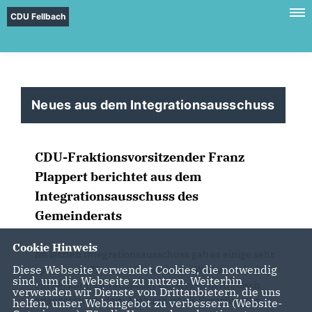
CDU Fellbach
Neues aus dem Integrationsausschuss
CDU-Fraktionsvorsitzender Franz
Plappert berichtet aus dem
Integrationsausschuss des
Gemeinderats
Cookie Hinweis
Im letzten Integrationsausschuss gab es einige sehr
Diese Webseite verwendet Cookies, die notwendig
spannende Themen. So soll in der Wichernschule
sind, um die Webseite zu nutzen. Weiterhin
ein herkunftssprachlicher Unterricht in Arabisch
verwenden wir Dienste von Drittanbietern, die uns
angeboten werden. Arabisch ist als Sprache sehr
helfen, unser Webangebot zu verbessern (Website-