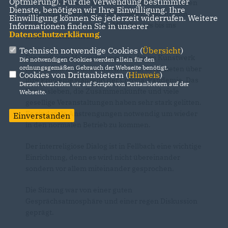
Optmierung). Für die Verwendung bestimmter
weit verbreitet und wird von ca. 500 Mio. Menschen
Dienste, benötigen wir Ihre Einwilligung. Ihre
gesprochen. Der sprachliche Bereich reicht vom
Einwilligung können Sie jederzeit widerrufen. Weitere
Nahen Osten entlang des Mittelmeers bis ins
Informationen finden Sie in unserer
Datenschutzerklärung
.
nordwestliche Afrika.
Technisch notwendige Cookies (
Übersicht
)
Die größeren Migrantenvereine, die im Kunstwerk
Die notwendigen Cookies werden allein für den
ordnungsgemäßen Gebrauch der Webseite benötigt.
Räumlichkeiten bekommen haben, berichteten über
Cookies von Drittanbietern (
Hinweis
)
ihre Probleme während der Corona-Pandemie. Das
Derzeit verzichten wir auf Scripte von Drittanbietern auf der
Vereinsleben, die Zusammenkünfte und viele
Webseite.
gesellige Veranstaltungen haben sehr stark gelitten.
Es sind viele Anstrengungen notwendig um wieder
Einverstanden
in den normalen Betrieb zu kommen.
Der interreligiöse Dialog ist in Fellbach eine wichtige
Einrichtung, denn es wird nicht übereinander
sondern vor allem miteinander gesprochen.
Die Sitzung war von einer guten
Gesprächsatmosphäre und einer regen Diskussion
geprägt.