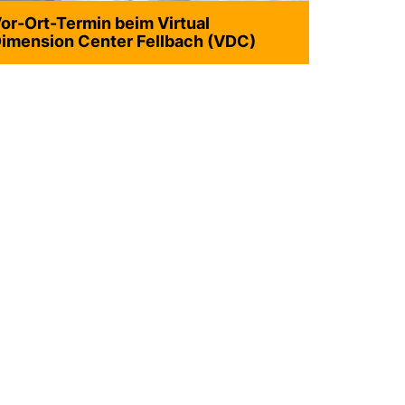
or-Ort-Termin beim Virtual
imension Center Fellbach (VDC)