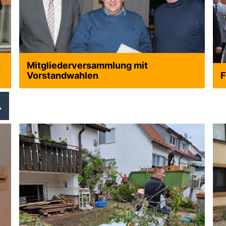
n
Mitgliederversammlung mit
Vorstandwahlen
F
4