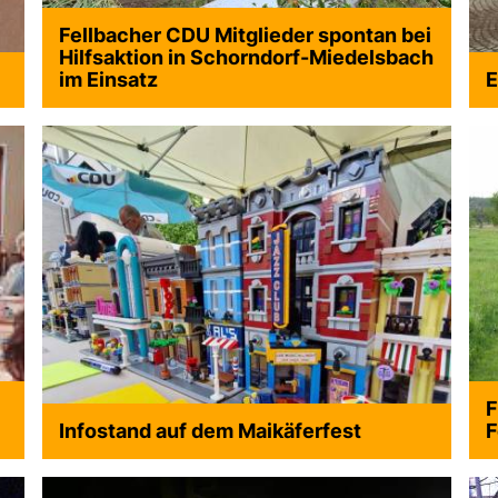
Fellbacher CDU Mitglieder spontan bei
Hilfsaktion in Schorndorf-Miedelsbach
im Einsatz
E
F
Infostand auf dem Maikäferfest
F