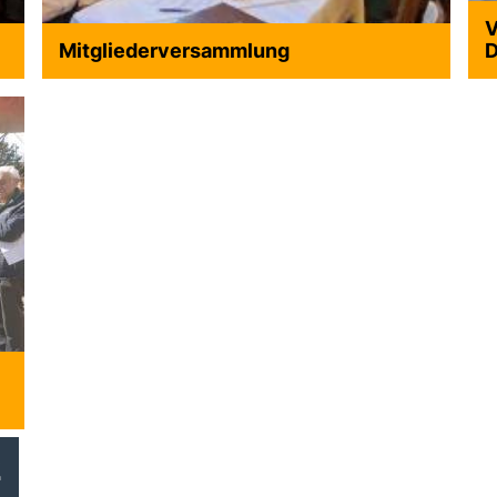
V
Mitgliederversammlung
D
2