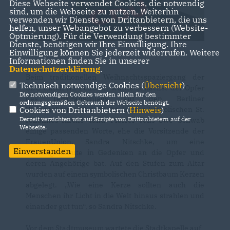
Diese Webseite verwendet Cookies, die notwendig
sind, um die Webseite zu nutzen. Weiterhin
verwenden wir Dienste von Drittanbietern, die uns
helfen, unser Webangebot zu verbessern (Website-
Optmierung). Für die Verwendung bestimmter
Dienste, benötigen wir Ihre Einwilligung. Ihre
Einwilligung können Sie jederzeit widerrufen. Weitere
Informationen finden Sie in unserer
Datenschutzerklärung
.
Beim traditionellen Weihnachtsspaziergang der
Technisch notwendige Cookies (
Übersicht
)
CDU durch Alt-Fellbach wurde zunächst der Opfer
Die notwendigen Cookies werden allein für den
des Terroranschlags auf den Berliner
ordnungsgemäßen Gebrauch der Webseite benötigt.
Cookies von Drittanbietern (
Hinweis
)
Weihnachtsmarkt gedacht. In der katholischen St.
Derzeit verzichten wir auf Scripte von Drittanbietern auf der
Johannes-Kirche fand Pfarrer Jens-Uwe Schwab
Webseite.
einige passenden Worte, ehe die Vorsitzende der
FrauenUnion, Sandra Nitschke, um eine
Einverstanden
Schweigeminute in Gedenken an die Opfer und
deren Angehörige bat. Auf den Stufen zum Altar
wurden auf einem symbolischen Christbaum Kerzen
abgelegt. „Wie eine Kerze sollten auch die
Menschen ihr Licht in die Welt hinaus strahlen und
einander gut tun“, so Sandra Nitschke.
Vor dem Stadtmuseum wartete die Stadtkapelle auf