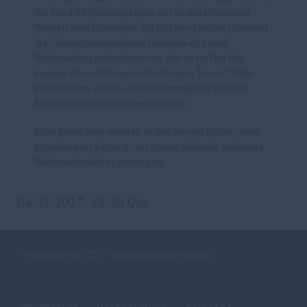
die rund 60 Spaziergänger mit weihnachtlichen
Weisen zum Mitsingen. Im Hof der Familie Hummel
las Oberbürgermeisterin Gabriele Zull zwei
Weihnachtsgeschichten vor, ehe es im Hof der
Familie Hess Glühwein für alle gab. Traudl Maile
präsentierte einen Lichtbildvortrag der sich mit
Engelsdarstellungen beschäftigte.
Zum Abschluss wurden in der Neuen Kelter unter
prominenter Leitung von Alfons Scheirle bekannte
Weihnachtslieder gesungen.
04.01.2017, 18:50 Uhr
Homepage des CDU-Stadtverbands Fellbach